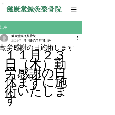
健康堂鍼灸整骨院
記事
健康堂鍼灸整骨院
2023年11月17日
読了時間: 1分
勤労感謝の日施術します
１１月２３
日（木）勤
労感謝の日
休まずに施
術いたしま
す