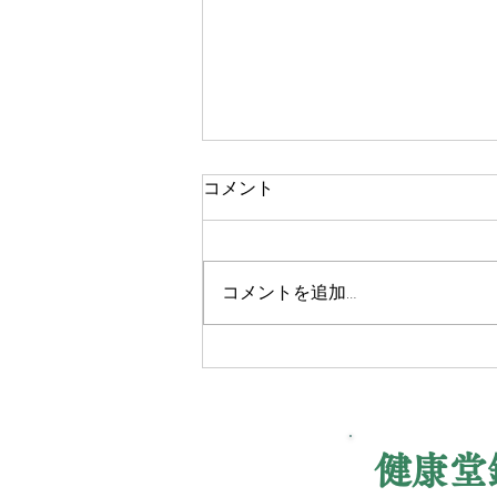
休診のお知らせ
コメント
7 月27日（月）～29日（水）は
院長都合により 休診といたしま
す 院 長
コメントを追加…
健康堂