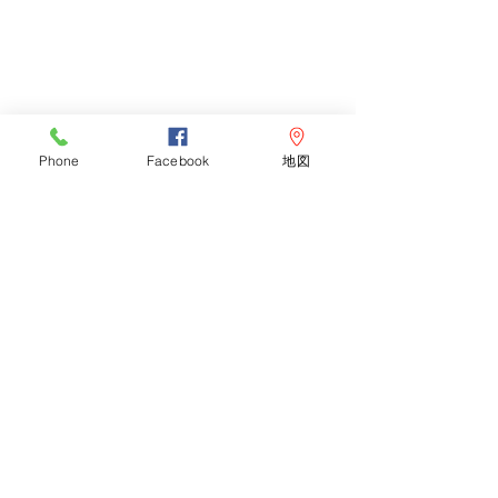
Phone
Facebook
地図
コメント
体が痛い
コメントを追加…
本年もよろしくお願いい
たします。